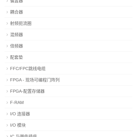
偏置器
耦合器
射频扼流圈
混频器
倍频器
配套垫
FFC/FPC跳线电缆
FPGA - 现场可编程门阵列
FPGA-配置存储器
F-RAM
I/O 连接器
I/O 模块
IC 与器件插座